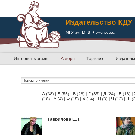
Издательство КДУ
МГУ им. М. В. Ломоносова
Интернет магазин
Авторы
Торговля
Издатель
А
(38)
|
Б
(55)
|
В
(28)
|
Г
(35)
|
Д
(24)
|
Е
(16)
|
(18)
|
У
(4)
|
Ф
(15)
|
Х
(14)
|
Ц
(3)
|
Ч
(12)
|
Ш
(
Гаврилова Е.Л.