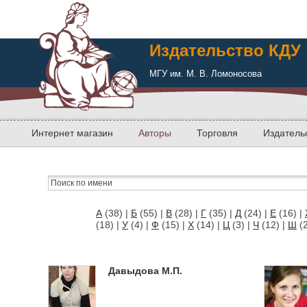
Издательство КДУ
МГУ им. М. В. Ломоносова
Интернет магазин
Авторы
Торговля
Издатель
А
(38)
|
Б
(55)
|
В
(28)
|
Г
(35)
|
Д
(24)
|
Е
(16)
|
(18)
|
У
(4)
|
Ф
(15)
|
Х
(14)
|
Ц
(3)
|
Ч
(12)
|
Ш
(
Давыдова М.П.