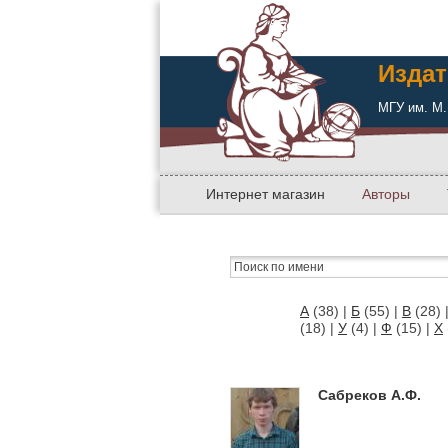
Издат
МГУ им. М.
Интернет магазин
Авторы
А
(38)
|
Б
(55)
|
В
(28)
(18)
|
У
(4)
|
Ф
(15)
|
Х
Сабреков А.Ф.