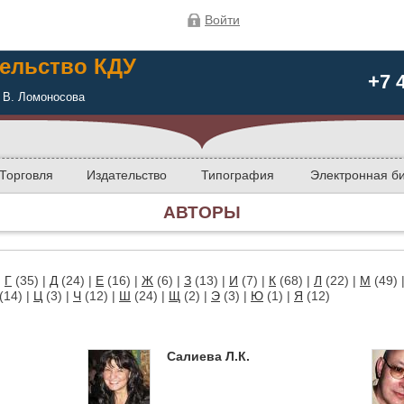
Войти
ельство КДУ
+7 
 В. Ломоносова
Торговля
Издательство
Типография
Электронная б
АВТОРЫ
|
Г
(35)
|
Д
(24)
|
Е
(16)
|
Ж
(6)
|
З
(13)
|
И
(7)
|
К
(68)
|
Л
(22)
|
М
(49)
(14)
|
Ц
(3)
|
Ч
(12)
|
Ш
(24)
|
Щ
(2)
|
Э
(3)
|
Ю
(1)
|
Я
(12)
Салиева Л.К.