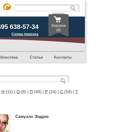
495 638-57-34
Корзина
(0)
Схема проезда
иблиотека
Статьи
Контакты
|
Н
(11)
|
О
(8)
|
П
(48)
|
Р
(24)
|
С
(54)
|
Т
Самуэлс Эндрю