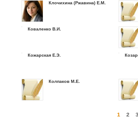
Клочихина (Ржавина) Е.М.
Коваленко В.И.
Кожарская Е.Э.
Козар
Колпаков М.Е.
Страницы
1
2