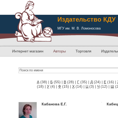
Издательство КДУ
МГУ им. М. В. Ломоносова
Интернет магазин
Авторы
Торговля
Издатель
А
(38)
|
Б
(55)
|
В
(28)
|
Г
(35)
|
Д
(24)
|
Е
(16)
|
(18)
|
У
(4)
|
Ф
(15)
|
Х
(14)
|
Ц
(3)
|
Ч
(12)
|
Ш
(
Кабанова Е.Г.
Кабиц