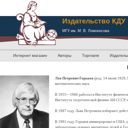
Издательство КДУ
МГУ им. М. В. Ломоносова
Интернет магазин
Авторы
Торговля
Издатель
Лев Петрович Горьков
(род. 14 июня 1929, 
математических наук.
В 1955—1966 работал в Институте физичес
Института теоретической физики АН СССР, 
В 1987 году Льва Петровича избирают дейс
В 1991 году Горьков иммигрировал в США, г
лаборатории сильных магнитных полей в Тал