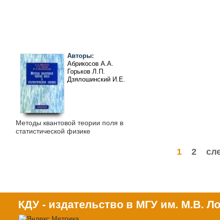
Страницы
Авторы:
Абрикосов А.А.
Горьков Л.П.
Дзялошинский И.Е.
Методы квантовой теории поля в
статистической физике
1
2
сл
КДУ - издательство в МГУ им. М.В. 