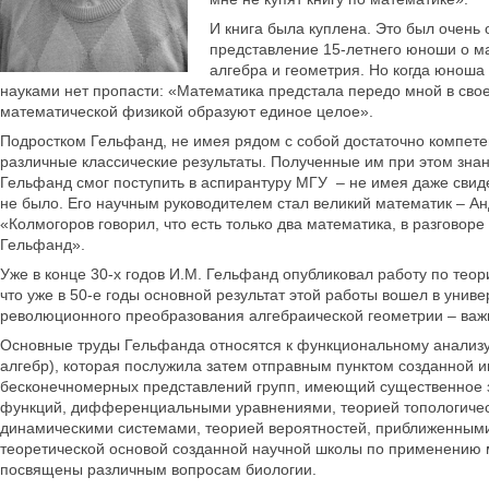
И книга была куплена. Это был очень
представление 15-летнего юноши о ма
алгебра и геометрия. Но когда юноша
науками нет пропасти: «Математика предстала передо мной в свое
математической физикой образуют единое целое».
Подростком Гельфанд, не имея рядом с собой достаточно компетен
различные классические результаты. Полученные им при этом знани
Гельфанд смог поступить в аспирантуру МГУ – не имея даже свид
не было. Его научным руководителем стал великий математик – Ан
«Колмогоров говорил, что есть только два математика, в разговор
Гельфанд».
Уже в конце 30-х годов И.М. Гельфанд опубликовал работу по тео
что уже в 50-е годы основной результат этой работы вошел в унив
революционного преобразования алгебраической геометрии – важ
Основные труды Гельфанда относятся к функциональному анализу,
алгебр), которая послужила затем отправным пунктом созданной и
бесконечномерных представлений групп, имеющий существенное з
функций, дифференциальными уравнениями, теорией топологическ
динамическими системами, теорией вероятностей, приближенными 
теоретической основой созданной научной школы по применению м
посвящены различным вопросам биологии.