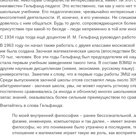
биологии, некоторые специалисты интересовались, имеет ли этот 
неизвестен Гельфанд-педагог. Это естественно, так как у него нет
школьные учебники. Его педагогические, чрезвычайно интересные 
многолетней деятельности. И, конечно, в его учениках. Не слишко
довелось с ним общаться. Будь то дело, сопровождающееся боле
присутствие при какой-то беседе - люди непременно в той или ино
С 1934 года тогда ещё доцентом И. М. Гельфанд руководил работо
В 1963 году он начал также работать с двумя классами московско
им была создана Заочная математическая школа (впоследствии Вс
70 тыс. человек. Все эти годы Гельфанд был председателем её на
стала первым учебным заведением такого типа. В составе ВЗМШ п
другим научным дисциплинам (химии, экономике, русскому языку)
университетах. Заметим к слову, что в первые годы работы ЗМШ 
Среди выпускников заочной школы отсев составлял лишь около 30
абитуриентами - заочная школа, увы, не может научить устному от
постепенно сравнивались (а иногда и обгоняли) многих школьнико
запас знаний, оказывалась более сильным преимуществом по сра
Вчитайтесь в слова Гельфанда:
По моей внутренней философии – ранее бессознательной, а т
физике, инженерии, компьютерах и так далее, – имеет значе
философы, но это понимание было утрачено в последнем, те
отношение к математике играет такую же роль, как восприя