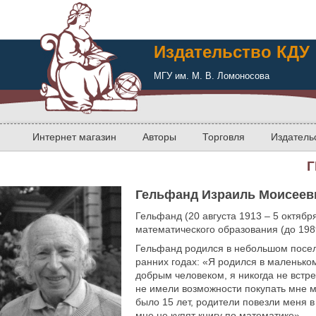
Издательство КДУ
МГУ им. М. В. Ломоносова
Интернет магазин
Авторы
Торговля
Издатель
Г
Гельфанд Израиль Моисеев
Гельфанд (20 августа 1913 – 5 октябр
математического образования (до 198
Гельфанд родился в небольшом посел
ранних годах: «Я родился в маленько
добрым человеком, я никогда не встре
не имели возможности покупать мне ма
было 15 лет, родители повезли меня в
мне не купят книгу по математике».