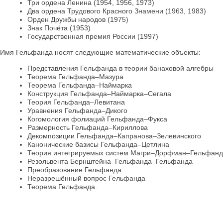
Три ордена Ленина (1954, 1956, 1973)
Два ордена Трудового Красного Знамени (1963, 1983)
Орден Дружбы народов (1975)
Знак Почёта (1953)
Государственная премия России (1997)
Имя Гельфанда носят следующие математические объекты:
Представления Гельфанда в теории банаховой алгебры
Теорема Гельфанда–Мазура
Теорема Гельфанда–Наймарка
Конструкция Гельфанда–Наймарка–Сегала
Теория Гельфанда–Левитана
Уравнения Гельфанда–Дикого
Когомология фолиаций Гельфанда–Фукса
Размерность Гельфанда–Кириллова
Декомпозиции Гельфанда–Капранова–Зелевинского
Канонические базисы Гельфанда–Цетлина
Теория интегрируемых систем Магри–Дорфман–Гельфанд
Резольвента Бернштейна–Гельфанда–Гельфанда
Преобразование Гельфанда
Неразрешённый вопрос Гельфанда
Теорема Гельфанда.