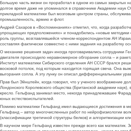
Большую часть жизни он проработал в одном из самых закрытых н
долгое время даже не упоминался в справочнике Академии наук С
прикладной математики был мозговым центром страны, обслужива
промышленность, армию и флот.
Андрей Сахаров в «Воспоминаниях» отметил, что, когда разработ
упрощающих предположениях» и понадобились «новые методики сл
роль группы, возглавлявшейся членом-корреспондентом АН Израи
составляя фактически совместно с ними задания на разработку ос
О механике решения задач иногда проговаривались сотрудники Гел
двигателя происходило неравномерное обгорание сопла – и раке
Институт математики Сибирского отделения АН СССР брался решит
восковой потолок, под которым находится горящая свеча. Она выж
выгорания сопла. А эту лунку он описал дифференциальными ура
Прав был Эйнштейн, когда говорил, что у ученого воображение до
Лондонского Королевского общества (Британской академии наук), в 
кресло. Гельфанд занимал место, некогда принадлежавшее Фарадею
юных естествоиспытателей.
Помимо математики Гельфанд имел выдающиеся достижения в меди
Гельфанд – автор многочисленных работ по нейрофизиологии воле
(классификации третичной структуры белков) и алгоритмизации кл
В научном мире Гельфанд известен прежде всего как математик. Зн