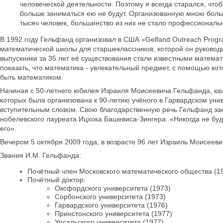
человеческой деятельности. Поэтому я всегда старался, что
больше заниматься ею не будут. Организованную мною боль
тысяч человек, большинство из них не стало профессиональ
В 1992 году Гельфанд организовал в США «Gelfand Outreach Progr
математической школы для старшеклассников, которой он руковод
выпускники за 35 лет её существования стали известными математ
показать, что математика - увлекательный предмет, с помощью ко
быть математиком.
Начиная с 50-летнего юбилея Израиля Моисеевича Гельфанда, ка
которых была организована к 90-летию учёного в Гарвардском унив
вступительным словом. Свою благодарственную речь Гельфанд з
нобелевского лауреата Ицхока Башевиса-Зингера: «Никогда не буде
его».
Вечером 5 октября 2009 года, в возрасте 96 лет Израиль Моисеев
Звания И.М. Гельфанда:
Почётный член Московского математического общества (1
Почётный доктор:
Оксфордского университета (1973)
Сорбонского университета (1973)
Гарвардского университета (1976)
Принстонского университета (1977)
Упсальского университета (1977)