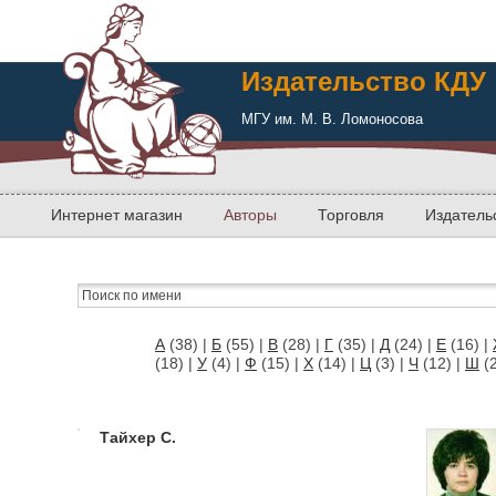
Издательство КДУ
МГУ им. М. В. Ломоносова
Интернет магазин
Авторы
Торговля
Издатель
А
(38)
|
Б
(55)
|
В
(28)
|
Г
(35)
|
Д
(24)
|
Е
(16)
|
(18)
|
У
(4)
|
Ф
(15)
|
Х
(14)
|
Ц
(3)
|
Ч
(12)
|
Ш
(
Тайхер С.