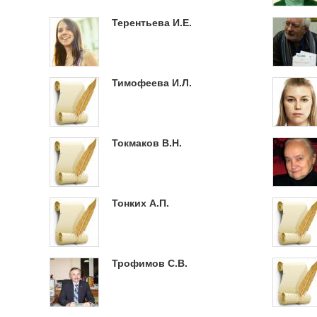
Терентьева И.Е.
Тимофеева И.Л.
Токмаков В.Н.
Тонких А.П.
Трофимов С.В.