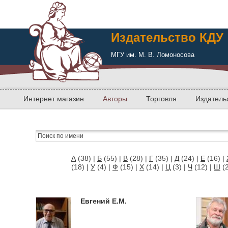
Издательство КДУ
МГУ им. М. В. Ломоносова
Интернет магазин
Авторы
Торговля
Издатель
А
(38)
|
Б
(55)
|
В
(28)
|
Г
(35)
|
Д
(24)
|
Е
(16)
|
(18)
|
У
(4)
|
Ф
(15)
|
Х
(14)
|
Ц
(3)
|
Ч
(12)
|
Ш
(
Евгений Е.М.