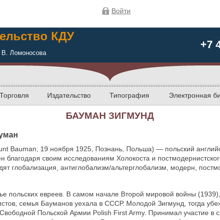
Войти
ельство КДУ
+7 
 В. Ломоносова
Торговля
Издательство
Типография
Электронная б
БАУМАН ЗИГМУНД
уман
unt Bauman; 19 ноября 1925, Познань, Польша) — польский англий
ен благодаря своим исследованиям Холокоста и постмодернистског
дят глобализация, антиглобализм/альтерглобализм, модерн, пост
ье польских евреев. В самом начале Второй мировой войны (1939)
стов, семья Бауманов уехала в СССР. Молодой Зигмунд, тогда уб
Свободной Польской Армии Polish First Army. Принимал участие в 