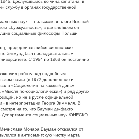
1945. Дослужившись до чина капитана, в
» службу в органах государственной
циальных наук — польском аналоге Высшей
свою «буржуазность», в дальнейшем он
ведущие социальные философы Польши
тец, придерживавшийся сионистских
, что Зигмунд был последовательным
университете. С 1954 по 1968 он постоянно
закончил работу над подробным
ьском языке (в 1972 дополненное и
овали «Социология на каждый день»
да «Мысля по-социологически») и ряд других
позиций, но не в русле официальной
и» в интерпретации Георга Зиммеля. В
есмотря на то, что Бауман де-факто
го Департамента социальных наук ЮНЕСКО
 Мечислава Мочара Бауман отказался от
вылился в антисемитскую чистку марта