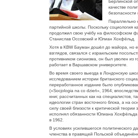
Берлинской оп
качестве поли
безопасности 
Параллельно 
партийной школы. Поскольку социология к
продолжил свою учёбу на философском фа
Станислав Оссовский и Юлиан Хохфёльд.
Хотя в KBW Бауман дошёл до майора, но е
взглядов, связался с израильским посольс
противником сионизма, он был уволен из г
работает в Варшавском университете.
Во время своего выезда в Лондонскую шко
исследованием истории британского социа
переработанное издание было опубликован
(«Socjologia na co dzień», 1964; впоследс
книг, рассчитанных как на специалистов, т
идеологии стран восточного блока, а на 
силу своей близости к критической теории
исполнял обязанности Юлиана Хохфёльда 
в 1962.
В условиях усилившегося политического д
членства в правящей Польской объединённо