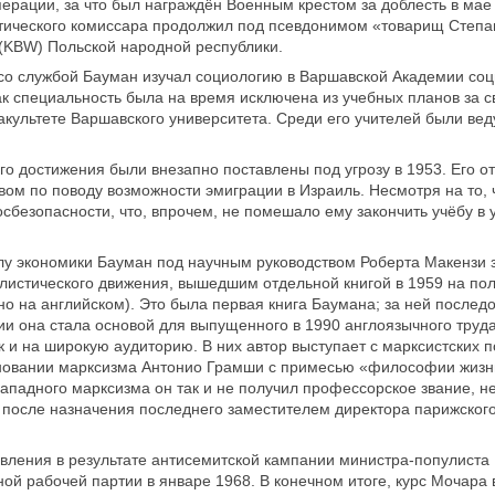
ерации, за что был награждён Военным крестом за доблесть в мае 
тического комиссара продолжил под псевдонимом «товарищ Степан
(KBW) Польской народной республики.
со службой Бауман изучал социологию в Варшавской Академии со
ак специальность была на время исключена из учебных планов за 
культете Варшавского университета. Среди его учителей были 
го достижения были внезапно поставлены под угрозу в 1953. Его о
твом по поводу возможности эмиграции в Израиль. Несмотря на то
осбезопасности, что, впрочем, не помешало ему закончить учёбу в 
лу экономики Бауман под научным руководством Роберта Макензи 
листического движения, вышедшим отдельной книгой в 1959 на пол
о на английском). Это была первая книга Баумана; за ней послед
твии она стала основой для выпущенного в 1990 англоязычного тру
ак и на широкую аудиторию. В них автор выступает с марксистских 
основании марксизма Антонио Грамши с примесью «философии жизн
 западного марксизма он так и не получил профессорское звание, н
после назначения последнего заместителем директора парижско
авления в результате антисемитской кампании министра-популиста
й рабочей партии в январе 1968. В конечном итоге, курс Мочара 