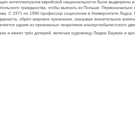
ящих интеллектуалов еврейской национальности были выдворены из
 польского гражданства, чтобы выехать из Польши. Первоначально 
ива. С 1971 по 1990 профессор социологии в Университете Лидса. 
дерниста, обрёл мировое признание, оказывая значительное влиян
вляется одним из признанных теоретиков альтерглобалистского дв
ан и имеет трёх дочерей, включая художницу Лидию Бауман и арх