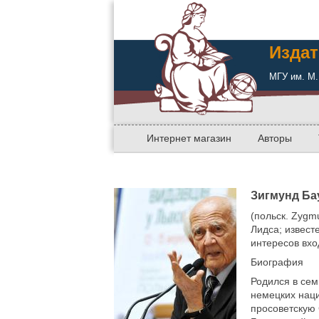
Издат
МГУ им. М.
Интернет магазин
Авторы
Зигмунд Ба
(польск. Zygm
Лидса; извест
интересов вхо
Биография
Родился в сем
немецких наци
просоветскую 