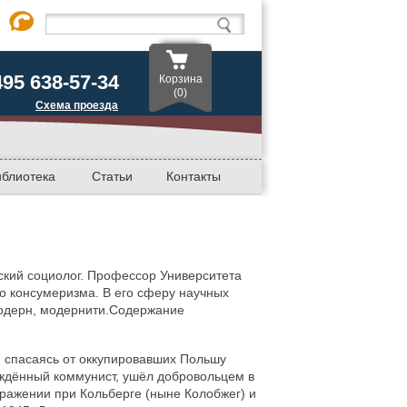
495 638-57-34
Корзина
(0)
Схема проезда
иблиотека
Статьи
Контакты
ский социолог. Профессор Университета
о консумеризма. В его сферу научных
модерн, модернити.Содержание
, спасаясь от оккупировавших Польшу
еждённый коммунист, ушёл добровольцем в
сражении при Кольберге (ныне Колобжег) и