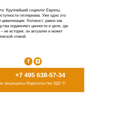
сто. Крупнейший социолог Европы,
еступности гитлеризма. Уже одно это
 цивилизации. Холокост, равно как
дства подменяют ценности и цели, где
 не история, он актуален и может
ческой этикой.
facebook
vk
+7 495 638-57-34
ва защищены Издательство КДУ ©