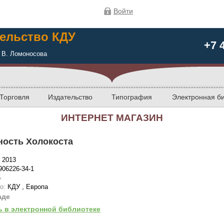
Войти
ельство КДУ
+7 
 В. Ломоносова
Торговля
Издательство
Типография
Электронная б
ИНТЕРНЕТ МАГАЗИН
ность Холокоста
:
2013
906226-34-1
6
во:
КДУ , Европа
аде
ь в электронной библиотеке