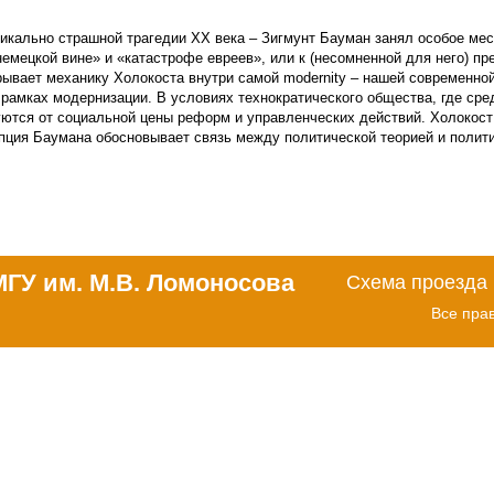
икально страшной трагедии XX века – Зигмунт Бауман занял особое ме
емецкой вине» и «катастрофе евреев», или к (несомненной для него) пр
ывает механику Холокоста внутри самой modernity – нашей современной
рамках модернизации. В условиях технократического общества, где сре
тся от социальной цены реформ и управленческих действий. Холокост –
епция Баумана обосновывает связь между политической теорией и полити
МГУ им. М.В. Ломоносова
Схема проезда
Все пра