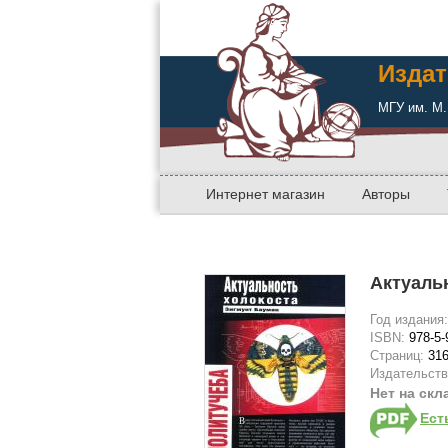
Издат
МГУ им. М.
Интернет магазин
Авторы
Актуаль
Год издания
ISBN:
978-5-
Страниц:
31
Издательст
Нет на скл
Ест