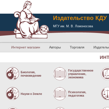
Издательство КДУ
МГУ им. М. В. Ломоносова
Интернет магазин
Авторы
Торговля
Издатель
ИН
Государственное
Биология,
управление,
почвоведение
экономика
Психология,
Науки о Земле
педагогика