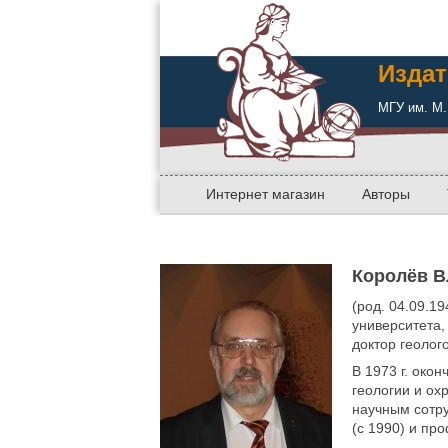
Издат
МГУ им. М.
Интернет магазин
Авторы
Королёв 
(род. 04.09.1
университета,
доктор геолог
В 1973 г. око
геологии и ох
научным сотру
(с 1990) и пр