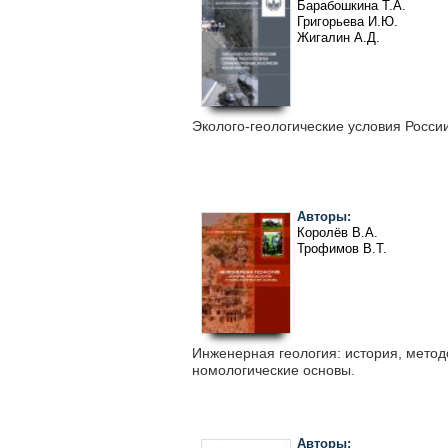
Барабошкина Т.А.
Григорьева И.Ю.
Жигалин А.Д.
Зилинг Д.Г.
Королёв В.А.
Трофимов В.Т.
Харькина М.А.
Эколого-геологические условия России
Авторы:
Королёв В.А.
Трофимов В.Т.
Инженерная геология: история, метод
номологические основы.
Авторы: