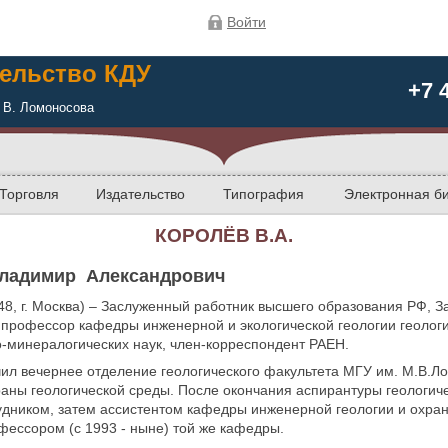
Войти
ельство КДУ
+7 
 В. Ломоносова
Торговля
Издательство
Типография
Электронная б
КОРОЛЁВ В.А.
Владимир Александрович
948, г. Москва) – Заслуженный работник высшего образования РФ,
 профессор кафедры инженерной и экологической геологии геолог
о-минералогических наук, член-корреспондент РАЕН.
нчил вечернее отделение геологического факультета МГУ им. М.В.
раны геологической среды. После окончания аспирантуры геологиче
дником, затем ассистентом кафедры инженерной геологии и охран
офессором (с 1993 - ныне) той же кафедры.