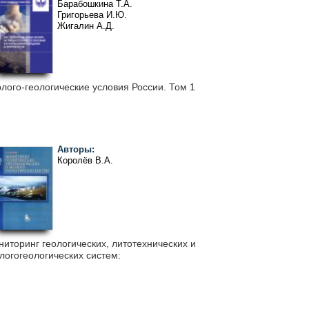
Барабошкина Т.А.
Григорьева И.Ю.
Жигалин А.Д.
Зилинг Д.Г.
Королёв В.А.
Трофимов В.Т.
Харькина М.А.
лого-геологические условия России. Том 1
Авторы:
Королёв В.А.
иторинг геологических, литотехнических и
логогеологических систем: