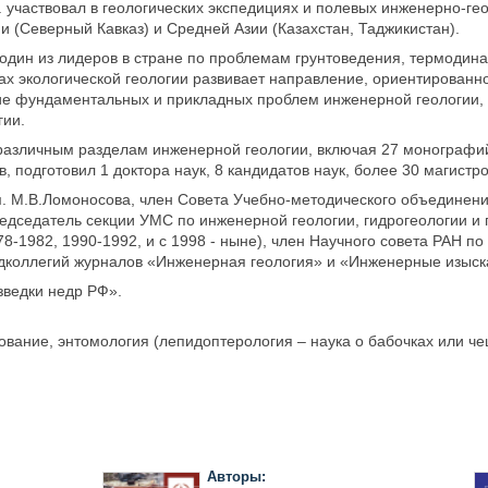
г. участвовал в геологических экспедициях и полевых инженерно-г
и (Северный Кавказ) и Средней Азии (Казахстан, Таджикистан).
один из лидеров в стране по проблемам грунтоведения, термодина
ах экологической геологии развивает направление, ориентированно
ие фундаментальных и прикладных проблем инженерной геологии, 
гии.
различным разделам инженерной геологии, включая 27 монографий,
в, подготовил 1 доктора наук, 8 кандидатов наук, более 30 магистр
. М.В.Ломоносова, член Совета Учебно-методического объединени
председатель секции УМС по инженерной геологии, гидрогеологии и 
78-1982, 1990-1992, и с 1998 - ныне), член Научного совета РАН п
 редколлегий журналов «Инженерная геология» и «Инженерные изыск
зведки недр РФ».
ование, энтомология (лепидоптерология – наука о бабочках или че
Авторы: