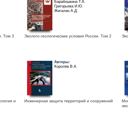
Барабошкина Т.А.
Григорьева И.Ю.
Жигалин А.Д.
Зилинг Д.Г.
Королёв В.А.
Трофимов В.Т.
Харькина М.А.
. Том 3
Эколого-геологические условия России. Том 2
Эко
Авторы:
Королёв В.А.
ология и
Инженерная защита территорий и сооружений
Мон
эко