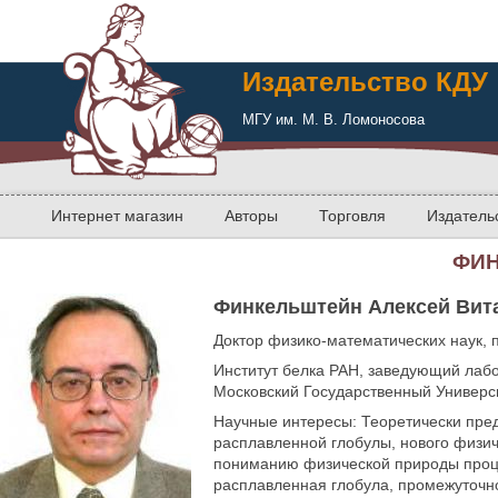
Издательство КДУ
МГУ им. М. В. Ломоносова
Интернет магазин
Авторы
Торговля
Издатель
ФИН
Финкельштейн Алексей Вит
Доктор физико-математических наук, 
Институт белка РАН, заведующий лаб
Московский Государственный Универс
Научные интересы: Теоретически пре
расплавленной глобулы, нового физич
пониманию физической природы проце
расплавленная глобула, промежуточно