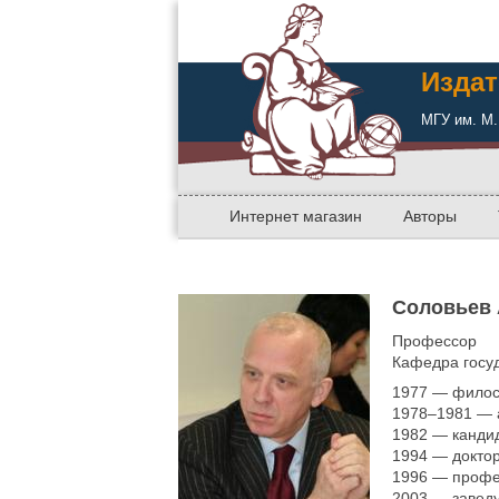
Издат
МГУ им. М.
Интернет магазин
Авторы
Соловьев 
Профессор
Кафедра госуд
1977 — филос
1978–1981 — 
1982 — канди
1994 — доктор
1996 — профе
2003 — завед