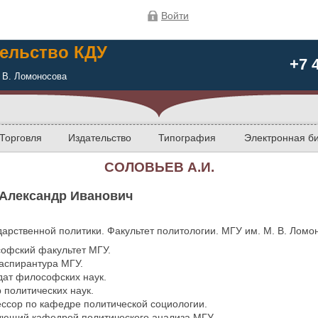
Войти
ельство КДУ
+7 
 В. Ломоносова
Торговля
Издательство
Типография
Электронная б
СОЛОВЬЕВ А.И.
Александр Иванович
арственной политики. Факультет политологии. МГУ им. М. В. Ломо
офский факультет МГУ.
аспирантура МГУ.
дат философских наук.
 политических наук.
ссор по кафедре политической социологии.
ующий кафедрой политического анализа МГУ.