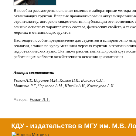
В пособии рассмотрены основные полевые и лабораторные методы оп
оттаивающих грунтов. Впервые проанализированы актуализированны
строительству, авторские свидетельства и публикации отечественны
влияние основных характеристик состава, физических свойств, а та
мерзлых и оттаивающих грунтов.
Настоящее пособие предназначено для студентов и аспирантов по на
геологии, а также по курсу механики мерзлых грунтов
в геологически
гидротехнических вузах. Она также рассчитана на широкий круг иссл
работающих в области хозяйственного освоения криолитозоны.
Авторы составители:
Роман Л.Т., Царапов М.Н., Котов П.И., Волохов С.С.,
Мотенко Р.Г., Черкасов А.М., Штейн А.И., Костоусов А.И.
Авторы:
Роман Л.Т.
КДУ - издательство в МГУ им. М.В. 