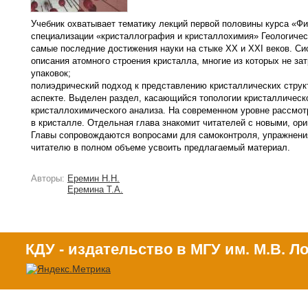
Учебник охватывает тематику лекций первой половины курса «Фи
специализации «кристаллография и кристаллохимия» Геологичес
самые последние достижения науки на стыке XX и XXI веков. С
описания атомного строения кристалла, многие из которых не з
упаковок;
полиэдрический подход к представлению кристаллических структ
аспекте. Выделен раздел, касающийся топологии кристаллическ
кристаллохимического анализа. На современном уровне рассмот
в кристалле. Отдельная глава знакомит читателей с новыми, ор
Главы сопровождаются вопросами для самоконтроля, упражнения
читателю в полном объеме усвоить предлагаемый материал.
Авторы:
Еремин Н.Н.
Еремина Т.А.
КДУ - издательство в МГУ им. М.В. 