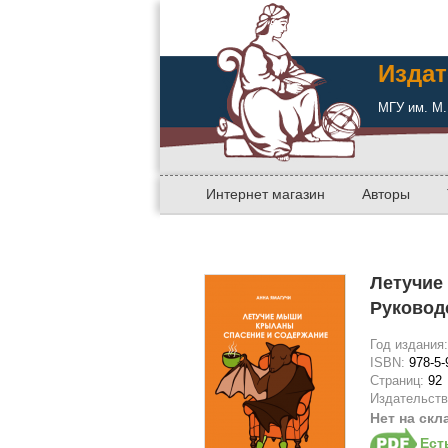
Издат
МГУ им. М.
Интернет магазин
Авторы
Летучие
Руковод
Год издания
ISBN:
978-5-
Страниц:
92
Издательст
Нет на скл
Ест