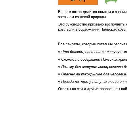
В книге автор делится опытом и знани
зверькам из дикой природы.
Это руководство призвано восполнить 
крылых и в содержании Нильских крыла
Все секреты, которые хотел бы расска
v
Что делать, если нашли летучую 
v
Сложно ли содержать Нильских кры
v
Почему без летучих лисиц исчезли б
v
Опасны ли рукокрылые для человека
v
Правда ли, что у летучих лисиц и
Ответы на эти и другие вопросы вы най