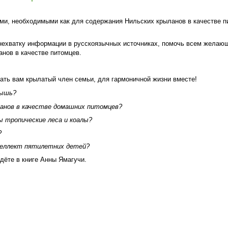
ями, необходимыми как для содержания Нильских крыланов в качестве п
нехватку информации в русскоязычных источниках, помочь всем желающ
нов в качестве питомцев.
зать вам крылатый член семьи, для гармоничной жизни вместе!
мышь?
ланов в качестве домашних питомцев?
ы тропические леса и коалы?
?
нтеллект пятилетних детей?
дёте в книге Анны Ямагучи.