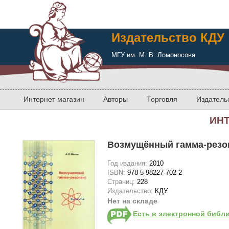
Издательство КДУ
МГУ им. М. В. Ломоносова
Интернет магазин
Авторы
Торговля
Издатель
ИН
Возмущённый гамма-резо
Год издания:
2010
ISBN:
978-5-98227-702-2
Страниц:
228
Издательство:
КДУ
Нет на складе
Есть в электронной библ