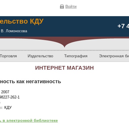
Войти
ельство КДУ
+7 
 В. Ломоносова
Торговля
Издательство
Типография
Электронная б
ИНТЕРНЕТ МАГАЗИН
ность как негативность
:
2007
98227-262-1
6
во:
КДУ
ь в электронной библиотеке