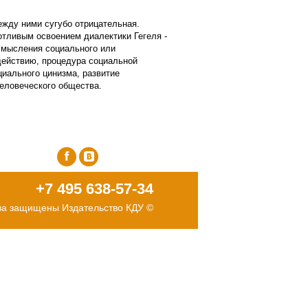
между ними сугубо отрицательная.
отливым освоением диалектики Гегеля -
смысления социального или
действию, процедура социальной
иального цинизма, развитие
человеческого общества.
facebook
vk
+7 495 638-57-34
ва защищены Издательство КДУ ©