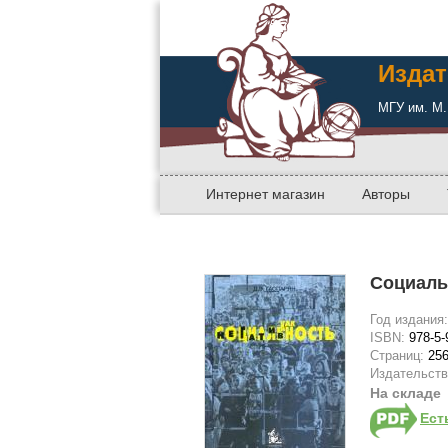
Издат
МГУ им. М.
Интернет магазин
Авторы
Социаль
Год издания
ISBN:
978-5-
Страниц:
25
Издательст
На складе
Ест