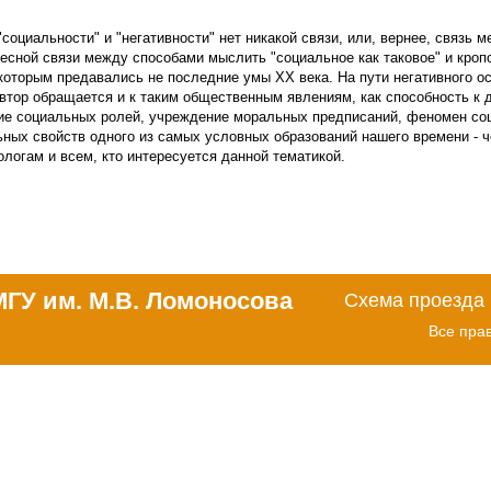
социальности" и "негативности" нет никакой связи, или, вернее, связь 
есной связи между способами мыслить "социальное как таковое" и кроп
которым предавались не последние умы XX века. На пути негативного о
втор обращается и к таким общественным явлениям, как способность к 
ие социальных ролей, учреждение моральных предписаний, феномен соц
ьных свойств одного из самых условных образований нашего времени - 
логам и всем, кто интересуется данной тематикой.
МГУ им. М.В. Ломоносова
Схема проезда
Все пра