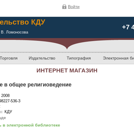
Войти
ельство КДУ
+7 
 В. Ломоносова
Торговля
Издательство
Типография
Электронная б
ИНТЕРНЕТ МАГАЗИН
е в общее религиоведение
:
2008
98227-536-3
2
во:
КДУ
аде
ь в электронной библиотеке