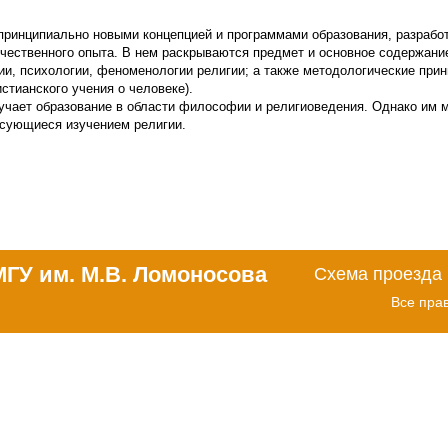
 принципиально новыми концепцией и программами образования, разраб
ечественного опыта. В нем раскрываются предмет и основное содержани
и, психологии, феноменологии религии; а также методологические прин
стианского учения о человеке).
лучает образование в области философии и религиоведения. Однако им 
есующиеся изучением религии.
МГУ им. М.В. Ломоносова
Схема проезда
Все пра