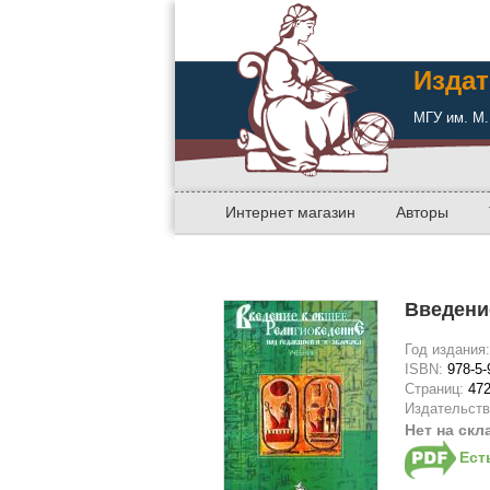
Издат
МГУ им. М.
Интернет магазин
Авторы
Введени
Год издания
ISBN:
978-5-
Страниц:
47
Издательст
Нет на скл
Ест