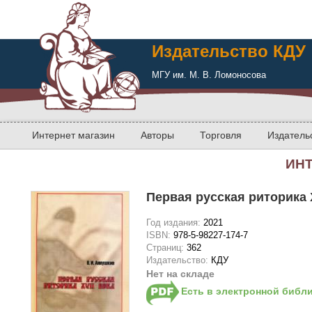
Издательство КДУ
МГУ им. М. В. Ломоносова
Интернет магазин
Авторы
Торговля
Издатель
ИН
Первая русская риторика X
Год издания:
2021
ISBN:
978-5-98227-174-7
Страниц:
362
Издательство:
КДУ
Нет на складе
Есть в электронной библ