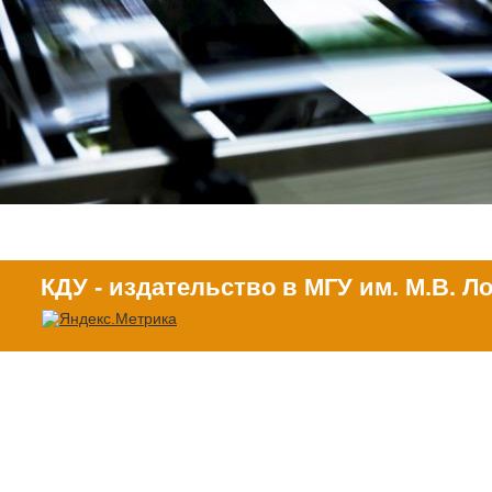
КДУ - издательство в МГУ им. М.В. 